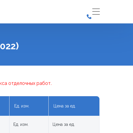
022)
кса отделочных работ.
Ед. изм.
Цена за ед.
Ед. изм.
Цена за ед.