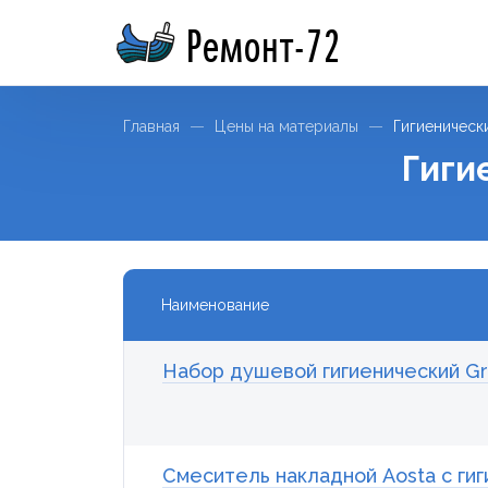
Ремонт-72
Главная
Цены на материалы
Гигиеническ
Гиги
Наименование
Набор душевой гигиенический Groh
Смеситель накладной Aosta c ги