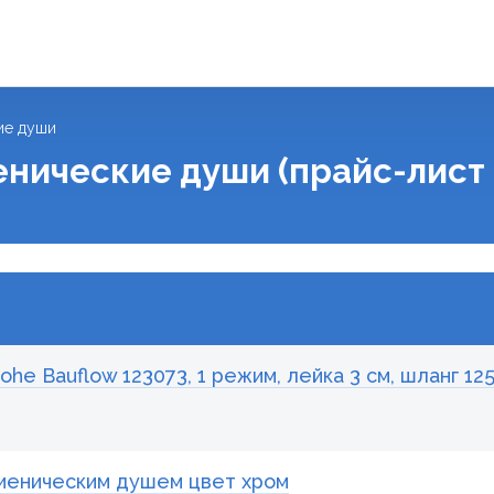
ие души
енические души (прайс-лист 
e Bauflow 123073, 1 режим, лейка 3 см, шланг 125
гиеническим душем цвет хром