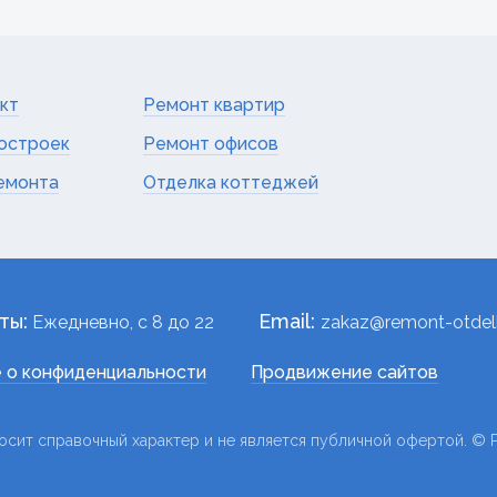
кт
Ремонт квартир
остроек
Ремонт офисов
емонта
Отделка коттеджей
ты:
Email:
Ежедневно, c 8 до 22
zakaz@remont-otdelk
 о конфиденциальности
Продвижение сайтов
осит справочный характер и не является публичной офертой. © Р