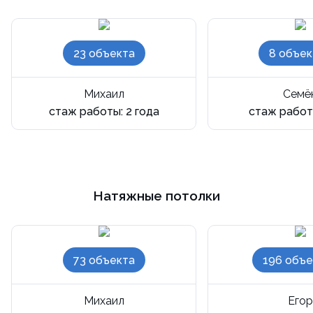
23 объекта
8 объек
Михаил
Семё
стаж работы: 2 года
стаж работы
Натяжные потолки
73 объекта
196 объе
Михаил
Егор