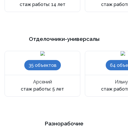
стаж работы: 14 лет
стаж работы
Отделочники-универсалы
35 объектов
64 объе
Арсений
Ильн
стаж работы: 5 лет
стаж работы
Разнорабочие