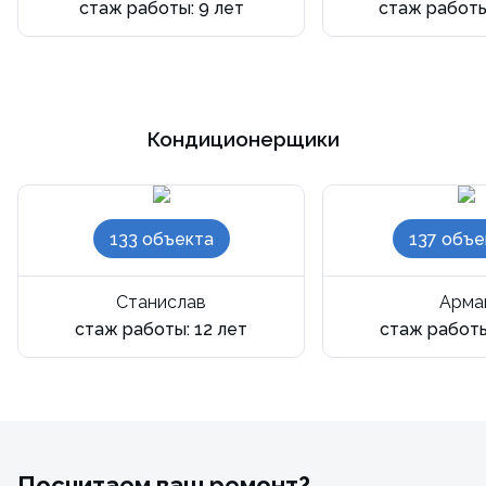
стаж работы: 9 лет
стаж работы
Кондиционерщики
133 объекта
137 объе
Станислав
Арма
стаж работы: 12 лет
стаж работы
Посчитаем ваш ремонт?