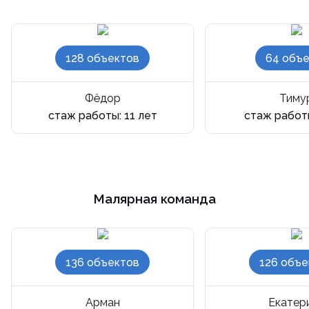
128 объектов
64 объе
Фёдор
Тиму
стаж работы: 11 лет
стаж работы
Малярная команда
136 объектов
126 объе
Арман
Екатер