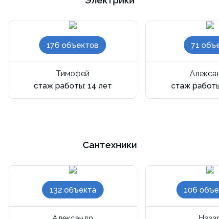
Электрики
176 объектов
71 объ
Тимофей
Алекса
стаж работы: 14 лет
стаж работы
Сантехники
132 объекта
106 объе
Александр
Наза